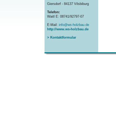
Giersdorf - 84137 Vilsbiburg
Telefon:
Waitl E: 08741/92797-07
E-Mail:
info@ws-holzbau.de
http://www.ws-holzbau.de
> Kontaktformular